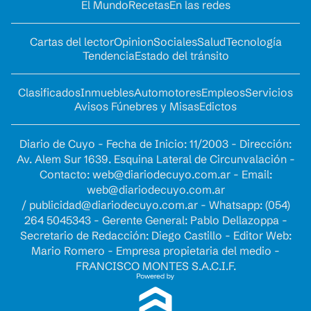
El Mundo
Recetas
En las redes
Cartas del lector
Opinion
Sociales
Salud
Tecnología
Tendencia
Estado del tránsito
Clasificados
Inmuebles
Automotores
Empleos
Servicios
Avisos Fúnebres y Misas
Edictos
Diario de Cuyo - Fecha de Inicio: 11/2003 - Dirección:
Av. Alem Sur 1639. Esquina Lateral de Circunvalación -
Contacto:
web@diariodecuyo.com.ar
- Email:
web@diariodecuyo.com.ar
/
publicidad@diariodecuyo.com.ar
-
Whatsapp: (054)
264 5045343 - Gerente General: Pablo Dellazoppa -
Secretario de Redacción: Diego Castillo - Editor Web:
Mario Romero - Empresa propietaria del medio -
FRANCISCO MONTES S.A.C.I.F.