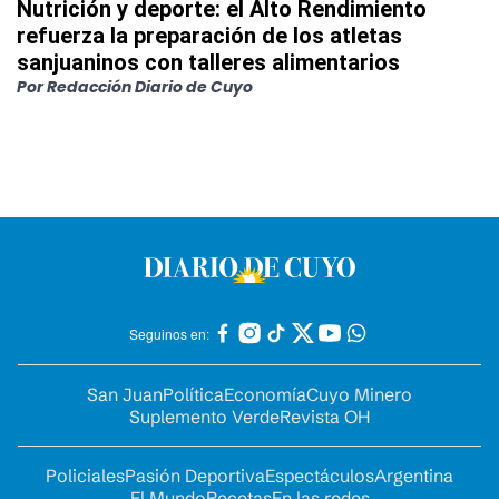
Nutrición y deporte: el Alto Rendimiento
refuerza la preparación de los atletas
sanjuaninos con talleres alimentarios
Por
Redacción Diario de Cuyo
Seguinos en:
San Juan
Política
Economía
Cuyo Minero
Suplemento Verde
Revista OH
Policiales
Pasión Deportiva
Espectáculos
Argentina
El Mundo
Recetas
En las redes