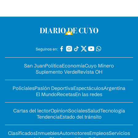
Seguinos en:
San Juan
Política
Economía
Cuyo Minero
Suplemento Verde
Revista OH
Policiales
Pasión Deportiva
Espectáculos
Argentina
El Mundo
Recetas
En las redes
Cartas del lector
Opinion
Sociales
Salud
Tecnología
Tendencia
Estado del tránsito
Clasificados
Inmuebles
Automotores
Empleos
Servicios