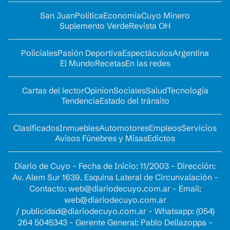
San Juan
Política
Economía
Cuyo Minero
Suplemento Verde
Revista OH
Policiales
Pasión Deportiva
Espectáculos
Argentina
El Mundo
Recetas
En las redes
Cartas del lector
Opinion
Sociales
Salud
Tecnología
Tendencia
Estado del tránsito
Clasificados
Inmuebles
Automotores
Empleos
Servicios
Avisos Fúnebres y Misas
Edictos
Diario de Cuyo - Fecha de Inicio: 11/2003 - Dirección:
Av. Alem Sur 1639. Esquina Lateral de Circunvalación -
Contacto:
web@diariodecuyo.com.ar
- Email:
web@diariodecuyo.com.ar
/
publicidad@diariodecuyo.com.ar
-
Whatsapp: (054)
264 5045343 - Gerente General: Pablo Dellazoppa -