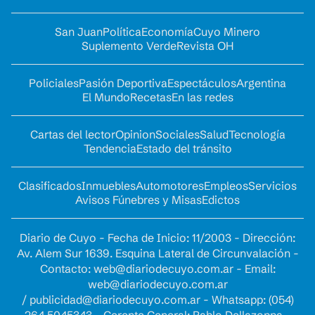
San Juan
Política
Economía
Cuyo Minero
Suplemento Verde
Revista OH
Policiales
Pasión Deportiva
Espectáculos
Argentina
El Mundo
Recetas
En las redes
Cartas del lector
Opinion
Sociales
Salud
Tecnología
Tendencia
Estado del tránsito
Clasificados
Inmuebles
Automotores
Empleos
Servicios
Avisos Fúnebres y Misas
Edictos
Diario de Cuyo - Fecha de Inicio: 11/2003 - Dirección:
Av. Alem Sur 1639. Esquina Lateral de Circunvalación -
Contacto:
web@diariodecuyo.com.ar
- Email:
web@diariodecuyo.com.ar
/
publicidad@diariodecuyo.com.ar
-
Whatsapp: (054)