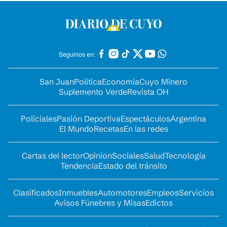
Seguinos en:
San Juan
Política
Economía
Cuyo Minero
Suplemento Verde
Revista OH
Policiales
Pasión Deportiva
Espectáculos
Argentina
El Mundo
Recetas
En las redes
Cartas del lector
Opinion
Sociales
Salud
Tecnología
Tendencia
Estado del tránsito
Clasificados
Inmuebles
Automotores
Empleos
Servicios
Avisos Fúnebres y Misas
Edictos