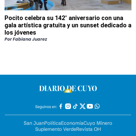
Pocito celebra su 142° aniversario con una
gala artística gratuita y un sunset dedicado a
los jóvenes
Por
Fabiana Juarez
Seguinos en:
San Juan
Política
Economía
Cuyo Minero
Suplemento Verde
Revista OH