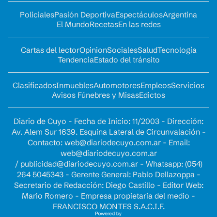
Policiales
Pasión Deportiva
Espectáculos
Argentina
El Mundo
Recetas
En las redes
Cartas del lector
Opinion
Sociales
Salud
Tecnología
Tendencia
Estado del tránsito
Clasificados
Inmuebles
Automotores
Empleos
Servicios
Avisos Fúnebres y Misas
Edictos
Diario de Cuyo - Fecha de Inicio: 11/2003 - Dirección:
Av. Alem Sur 1639. Esquina Lateral de Circunvalación -
Contacto:
web@diariodecuyo.com.ar
- Email:
web@diariodecuyo.com.ar
/
publicidad@diariodecuyo.com.ar
-
Whatsapp: (054)
264 5045343 - Gerente General: Pablo Dellazoppa -
Secretario de Redacción: Diego Castillo - Editor Web:
Mario Romero - Empresa propietaria del medio -
FRANCISCO MONTES S.A.C.I.F.