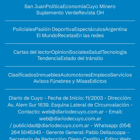
San Juan
Política
Economía
Cuyo Minero
Suplemento Verde
Revista OH
Policiales
Pasión Deportiva
Espectáculos
Argentina
El Mundo
Recetas
En las redes
Cartas del lector
Opinion
Sociales
Salud
Tecnología
Tendencia
Estado del tránsito
Clasificados
Inmuebles
Automotores
Empleos
Servicios
Avisos Fúnebres y Misas
Edictos
Diario de Cuyo - Fecha de Inicio: 11/2003 - Dirección:
Av. Alem Sur 1639. Esquina Lateral de Circunvalación -
Contacto:
web@diariodecuyo.com.ar
- Email:
web@diariodecuyo.com.ar
/
publicidad@diariodecuyo.com.ar
-
Whatsapp: (054)
264 5045343 - Gerente General: Pablo Dellazoppa -
Secretario de Redacción: Diego Castillo - Editor Web: