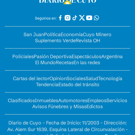
Seguinos en:
San Juan
Política
Economía
Cuyo Minero
Suplemento Verde
Revista OH
Policiales
Pasión Deportiva
Espectáculos
Argentina
El Mundo
Recetas
En las redes
Cartas del lector
Opinion
Sociales
Salud
Tecnología
Tendencia
Estado del tránsito
Clasificados
Inmuebles
Automotores
Empleos
Servicios
Avisos Fúnebres y Misas
Edictos
Diario de Cuyo - Fecha de Inicio: 11/2003 - Dirección:
Av. Alem Sur 1639. Esquina Lateral de Circunvalación -