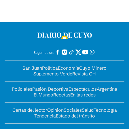
Seguinos en:
San Juan
Política
Economía
Cuyo Minero
Suplemento Verde
Revista OH
Policiales
Pasión Deportiva
Espectáculos
Argentina
El Mundo
Recetas
En las redes
Cartas del lector
Opinion
Sociales
Salud
Tecnología
Tendencia
Estado del tránsito