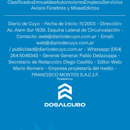
Clasificados
Inmuebles
Automotores
Empleos
Servicios
Avisos Fúnebres y Misas
Edictos
Diario de Cuyo - Fecha de Inicio: 11/2003 - Dirección:
Av. Alem Sur 1639. Esquina Lateral de Circunvalación -
Contacto:
web@diariodecuyo.com.ar
- Email:
web@diariodecuyo.com.ar
/
publicidad@diariodecuyo.com.ar
-
Whatsapp: (054)
264 5045343 - Gerente General: Pablo Dellazoppa -
Secretario de Redacción: Diego Castillo - Editor Web:
Mario Romero - Empresa propietaria del medio -
FRANCISCO MONTES S.A.C.I.F.