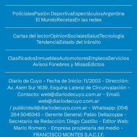
Policiales
Pasión Deportiva
Espectáculos
Argentina
El Mundo
Recetas
En las redes
Cartas del lector
Opinion
Sociales
Salud
Tecnología
Tendencia
Estado del tránsito
Clasificados
Inmuebles
Automotores
Empleos
Servicios
Avisos Fúnebres y Misas
Edictos
Diario de Cuyo - Fecha de Inicio: 11/2003 - Dirección:
Av. Alem Sur 1639. Esquina Lateral de Circunvalación -
Contacto:
web@diariodecuyo.com.ar
- Email:
web@diariodecuyo.com.ar
/
publicidad@diariodecuyo.com.ar
-
Whatsapp: (054)
264 5045343 - Gerente General: Pablo Dellazoppa -
Secretario de Redacción: Diego Castillo - Editor Web:
Mario Romero - Empresa propietaria del medio -
FRANCISCO MONTES S.A.C.I.F.