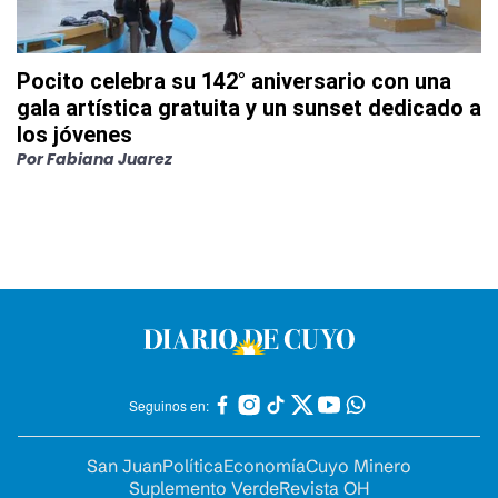
Pocito celebra su 142° aniversario con una
gala artística gratuita y un sunset dedicado a
los jóvenes
Por
Fabiana Juarez
Seguinos en:
San Juan
Política
Economía
Cuyo Minero
Suplemento Verde
Revista OH