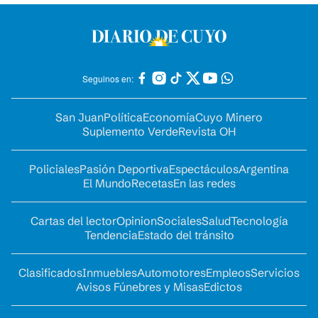
Seguinos en:
San Juan
Política
Economía
Cuyo Minero
Suplemento Verde
Revista OH
Policiales
Pasión Deportiva
Espectáculos
Argentina
El Mundo
Recetas
En las redes
Cartas del lector
Opinion
Sociales
Salud
Tecnología
Tendencia
Estado del tránsito
Clasificados
Inmuebles
Automotores
Empleos
Servicios
Avisos Fúnebres y Misas
Edictos