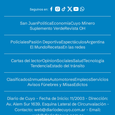
Seguinos en:
San Juan
Política
Economía
Cuyo Minero
Suplemento Verde
Revista OH
Policiales
Pasión Deportiva
Espectáculos
Argentina
El Mundo
Recetas
En las redes
Cartas del lector
Opinion
Sociales
Salud
Tecnología
Tendencia
Estado del tránsito
Clasificados
Inmuebles
Automotores
Empleos
Servicios
Avisos Fúnebres y Misas
Edictos
Diario de Cuyo - Fecha de Inicio: 11/2003 - Dirección:
Av. Alem Sur 1639. Esquina Lateral de Circunvalación -
Contacto:
web@diariodecuyo.com.ar
- Email: