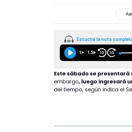
Agr
Escuchá la nota complet
1
1.5
10
10
Este sábado se presentará 
embargo
, luego ingresará 
del tiempo, según indica el S