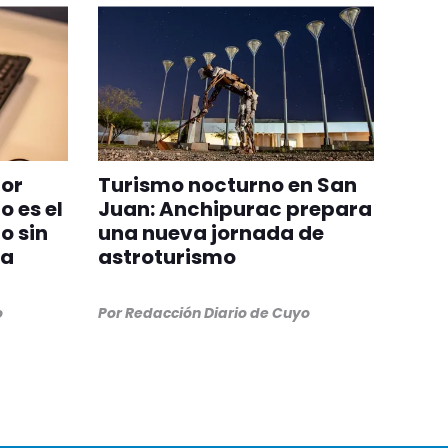
por
Turismo nocturno en San
o es el
Juan: Anchipurac prepara
o sin
una nueva jornada de
la
astroturismo
o
Por
Redacción Diario de Cuyo