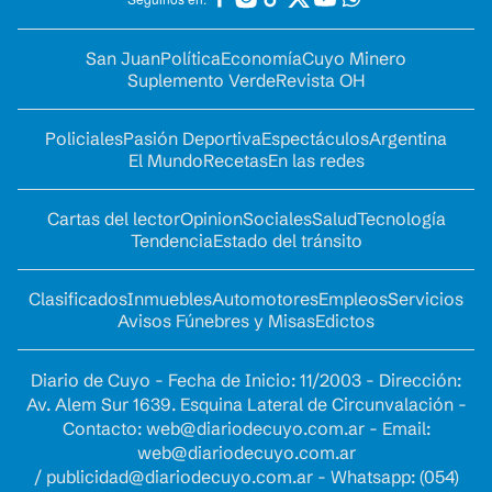
San Juan
Política
Economía
Cuyo Minero
Suplemento Verde
Revista OH
Policiales
Pasión Deportiva
Espectáculos
Argentina
El Mundo
Recetas
En las redes
Cartas del lector
Opinion
Sociales
Salud
Tecnología
Tendencia
Estado del tránsito
Clasificados
Inmuebles
Automotores
Empleos
Servicios
Avisos Fúnebres y Misas
Edictos
Diario de Cuyo - Fecha de Inicio: 11/2003 - Dirección:
Av. Alem Sur 1639. Esquina Lateral de Circunvalación -
Contacto:
web@diariodecuyo.com.ar
- Email:
web@diariodecuyo.com.ar
/
publicidad@diariodecuyo.com.ar
-
Whatsapp: (054)