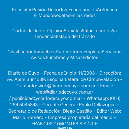
Policiales
Pasión Deportiva
Espectáculos
Argentina
El Mundo
Recetas
En las redes
Cartas del lector
Opinion
Sociales
Salud
Tecnología
Tendencia
Estado del tránsito
Clasificados
Inmuebles
Automotores
Empleos
Servicios
Avisos Fúnebres y Misas
Edictos
Diario de Cuyo - Fecha de Inicio: 11/2003 - Dirección:
Av. Alem Sur 1639. Esquina Lateral de Circunvalación -
Contacto:
web@diariodecuyo.com.ar
- Email:
web@diariodecuyo.com.ar
/
publicidad@diariodecuyo.com.ar
-
Whatsapp: (054)
264 5045343 - Gerente General: Pablo Dellazoppa -
Secretario de Redacción: Diego Castillo - Editor Web:
Mario Romero - Empresa propietaria del medio -
FRANCISCO MONTES S.A.C.I.F.