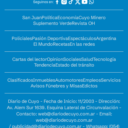
Seguinos en:
San Juan
Política
Economía
Cuyo Minero
Suplemento Verde
Revista OH
Policiales
Pasión Deportiva
Espectáculos
Argentina
El Mundo
Recetas
En las redes
Cartas del lector
Opinion
Sociales
Salud
Tecnología
Tendencia
Estado del tránsito
Clasificados
Inmuebles
Automotores
Empleos
Servicios
Avisos Fúnebres y Misas
Edictos
Diario de Cuyo - Fecha de Inicio: 11/2003 - Dirección:
Av. Alem Sur 1639. Esquina Lateral de Circunvalación -
Contacto:
web@diariodecuyo.com.ar
- Email:
web@diariodecuyo.com.ar
/
publicidad@diariodecuyo.com.ar
-
Whatsapp: (054)