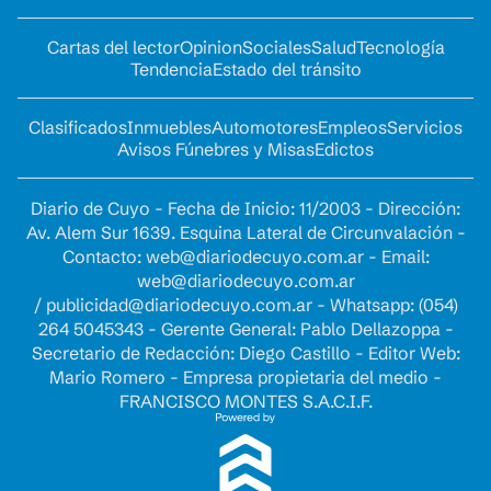
Cartas del lector
Opinion
Sociales
Salud
Tecnología
Tendencia
Estado del tránsito
Clasificados
Inmuebles
Automotores
Empleos
Servicios
Avisos Fúnebres y Misas
Edictos
Diario de Cuyo - Fecha de Inicio: 11/2003 - Dirección:
Av. Alem Sur 1639. Esquina Lateral de Circunvalación -
Contacto:
web@diariodecuyo.com.ar
- Email:
web@diariodecuyo.com.ar
/
publicidad@diariodecuyo.com.ar
-
Whatsapp: (054)
264 5045343 - Gerente General: Pablo Dellazoppa -
Secretario de Redacción: Diego Castillo - Editor Web:
Mario Romero - Empresa propietaria del medio -
FRANCISCO MONTES S.A.C.I.F.