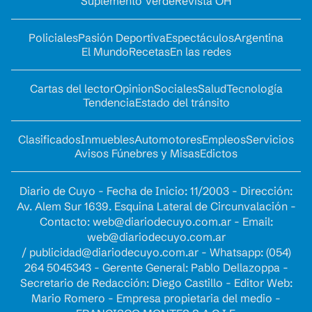
Suplemento Verde
Revista OH
Policiales
Pasión Deportiva
Espectáculos
Argentina
El Mundo
Recetas
En las redes
Cartas del lector
Opinion
Sociales
Salud
Tecnología
Tendencia
Estado del tránsito
Clasificados
Inmuebles
Automotores
Empleos
Servicios
Avisos Fúnebres y Misas
Edictos
Diario de Cuyo - Fecha de Inicio: 11/2003 - Dirección:
Av. Alem Sur 1639. Esquina Lateral de Circunvalación -
Contacto:
web@diariodecuyo.com.ar
- Email:
web@diariodecuyo.com.ar
/
publicidad@diariodecuyo.com.ar
-
Whatsapp: (054)
264 5045343 - Gerente General: Pablo Dellazoppa -
Secretario de Redacción: Diego Castillo - Editor Web:
Mario Romero - Empresa propietaria del medio -