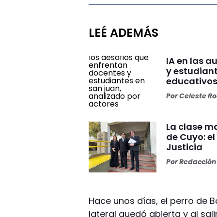
LEÉ ADEMÁS
IA en las a
y estudian
educativo
Por
Celeste R
La clase ma
de Cuyo: el
Justicia
Por
Redacción 
Hace unos días, el perro de
lateral quedó abierta y al sa