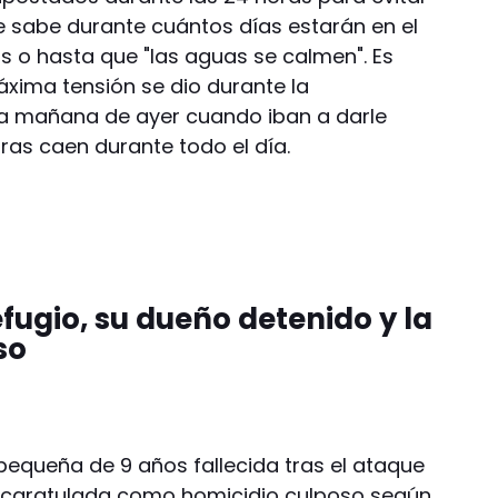
se sabe durante cuántos días estarán en el
as o hasta que "las aguas se calmen". Es
xima tensión se dio durante la
a mañana de ayer cuando iban a darle
dras caen durante todo el día.
efugio, su dueño detenido y la
so
pequeña de 9 años fallecida tras el ataque
er caratulada como homicidio culposo según