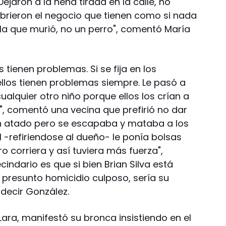
ejaron a la nena tirada en la calle, no
brieron el negocio que tienen como si nada
la que murió, no un perro", comentó María
s tienen problemas. Si se fija en los
llos tienen problemas siempre. Le pasó a
ualquier otro niño porque ellos los crían a
", comentó una vecina que prefirió no dar
an atado pero se escapaba y mataba a los
Él -refiriendose al dueño- le ponía bolsas
 corriera y así tuviera más fuerza",
indario es que si bien Brian Silva está
r presunto homicidio culposo, sería su
 decir González.
Lara, manifestó su bronca insistiendo en el