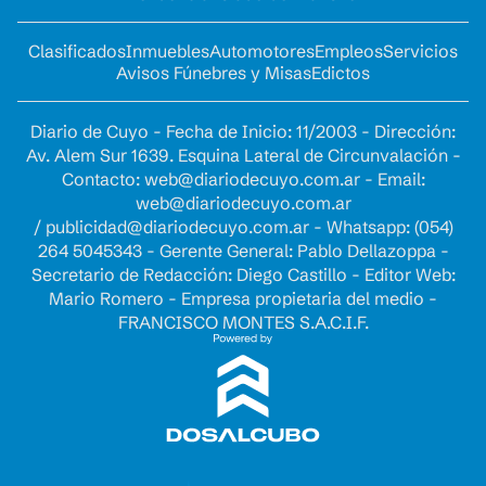
Clasificados
Inmuebles
Automotores
Empleos
Servicios
Avisos Fúnebres y Misas
Edictos
Diario de Cuyo - Fecha de Inicio: 11/2003 - Dirección:
Av. Alem Sur 1639. Esquina Lateral de Circunvalación -
Contacto:
web@diariodecuyo.com.ar
- Email:
web@diariodecuyo.com.ar
/
publicidad@diariodecuyo.com.ar
-
Whatsapp: (054)
264 5045343 - Gerente General: Pablo Dellazoppa -
Secretario de Redacción: Diego Castillo - Editor Web:
Mario Romero - Empresa propietaria del medio -
FRANCISCO MONTES S.A.C.I.F.