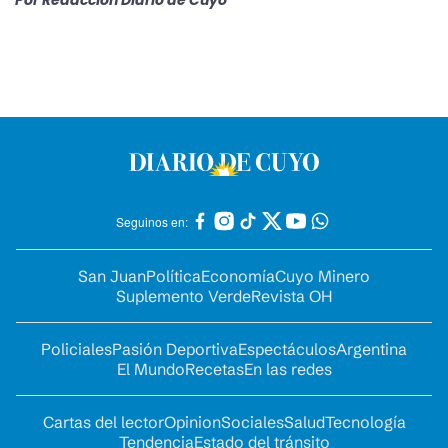
Por
Redacción Diario de Cuyo
Seguinos en:
San Juan
Política
Economía
Cuyo Minero
Suplemento Verde
Revista OH
Policiales
Pasión Deportiva
Espectáculos
Argentina
El Mundo
Recetas
En las redes
Cartas del lector
Opinion
Sociales
Salud
Tecnología
Tendencia
Estado del tránsito