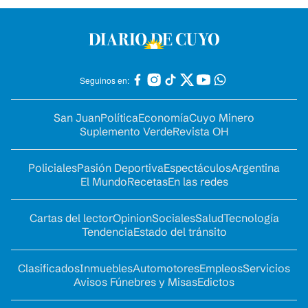
Seguinos en:
San Juan
Política
Economía
Cuyo Minero
Suplemento Verde
Revista OH
Policiales
Pasión Deportiva
Espectáculos
Argentina
El Mundo
Recetas
En las redes
Cartas del lector
Opinion
Sociales
Salud
Tecnología
Tendencia
Estado del tránsito
Clasificados
Inmuebles
Automotores
Empleos
Servicios
Avisos Fúnebres y Misas
Edictos