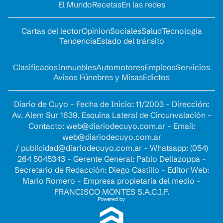
El Mundo
Recetas
En las redes
Cartas del lector
Opinion
Sociales
Salud
Tecnología
Tendencia
Estado del tránsito
Clasificados
Inmuebles
Automotores
Empleos
Servicios
Avisos Fúnebres y Misas
Edictos
Diario de Cuyo - Fecha de Inicio: 11/2003 - Dirección:
Av. Alem Sur 1639. Esquina Lateral de Circunvalación -
Contacto:
web@diariodecuyo.com.ar
- Email:
web@diariodecuyo.com.ar
/
publicidad@diariodecuyo.com.ar
-
Whatsapp: (054)
264 5045343 - Gerente General: Pablo Dellazoppa -
Secretario de Redacción: Diego Castillo - Editor Web:
Mario Romero - Empresa propietaria del medio -
FRANCISCO MONTES S.A.C.I.F.