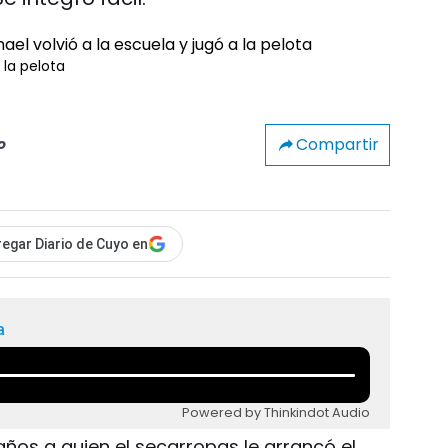
 la pelota
Compartir
o
egar Diario de Cuyo en
a
Powered by Thinkindot Audio
años a quien el secarropas le arrancó el