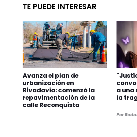
TE PUEDE INTERESAR
Avanza el plan de
"Justi
urbanización en
convo
Rivadavia: comenzó la
a una
repavimentación de la
la tra
calle Reconquista
Por
Redac