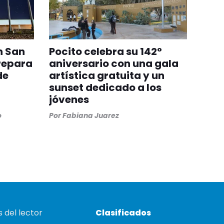
n San
Pocito celebra su 142°
repara
aniversario con una gala
de
artística gratuita y un
sunset dedicado a los
jóvenes
o
Por
Fabiana Juarez
 del lector
Clasificados