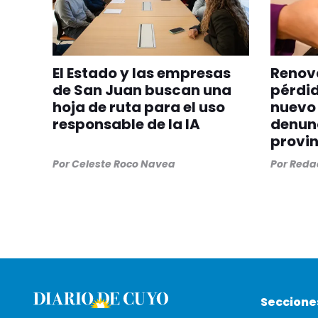
El Estado y las empresas
Renova
de San Juan buscan una
pérdid
hoja de ruta para el uso
nuevo 
responsable de la IA
denunc
provin
Por
Celeste Roco Navea
Por
Redac
Seccione