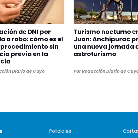
ción de DNI por
Turismo nocturno e
a o robo: cómo es el
Juan: Anchipurac p
procedimiento sin
una nueva jornada 
ia previa en la
astroturismo
cia
ción Diario de Cuyo
Por
Redacción Diario de Cuy
s
Policiales
Cartas