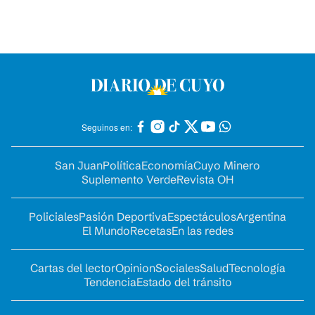
Seguinos en:
San Juan
Política
Economía
Cuyo Minero
Suplemento Verde
Revista OH
Policiales
Pasión Deportiva
Espectáculos
Argentina
El Mundo
Recetas
En las redes
Cartas del lector
Opinion
Sociales
Salud
Tecnología
Tendencia
Estado del tránsito