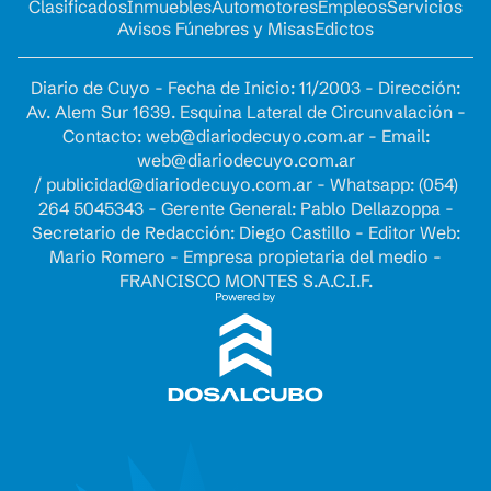
Clasificados
Inmuebles
Automotores
Empleos
Servicios
Avisos Fúnebres y Misas
Edictos
Diario de Cuyo - Fecha de Inicio: 11/2003 - Dirección:
Av. Alem Sur 1639. Esquina Lateral de Circunvalación -
Contacto:
web@diariodecuyo.com.ar
- Email:
web@diariodecuyo.com.ar
/
publicidad@diariodecuyo.com.ar
-
Whatsapp: (054)
264 5045343 - Gerente General: Pablo Dellazoppa -
Secretario de Redacción: Diego Castillo - Editor Web:
Mario Romero - Empresa propietaria del medio -
FRANCISCO MONTES S.A.C.I.F.