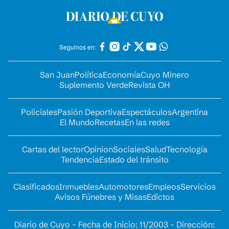
Seguinos en:
San Juan
Política
Economía
Cuyo Minero
Suplemento Verde
Revista OH
Policiales
Pasión Deportiva
Espectáculos
Argentina
El Mundo
Recetas
En las redes
Cartas del lector
Opinion
Sociales
Salud
Tecnología
Tendencia
Estado del tránsito
Clasificados
Inmuebles
Automotores
Empleos
Servicios
Avisos Fúnebres y Misas
Edictos
Diario de Cuyo - Fecha de Inicio: 11/2003 - Dirección: