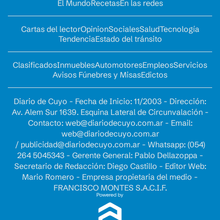
El Mundo
Recetas
En las redes
Cartas del lector
Opinion
Sociales
Salud
Tecnología
Tendencia
Estado del tránsito
Clasificados
Inmuebles
Automotores
Empleos
Servicios
Avisos Fúnebres y Misas
Edictos
Diario de Cuyo - Fecha de Inicio: 11/2003 - Dirección:
Av. Alem Sur 1639. Esquina Lateral de Circunvalación -
Contacto:
web@diariodecuyo.com.ar
- Email:
web@diariodecuyo.com.ar
/
publicidad@diariodecuyo.com.ar
-
Whatsapp: (054)
264 5045343 - Gerente General: Pablo Dellazoppa -
Secretario de Redacción: Diego Castillo - Editor Web:
Mario Romero - Empresa propietaria del medio -
FRANCISCO MONTES S.A.C.I.F.