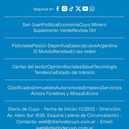
Seguinos en:
San Juan
Política
Economía
Cuyo Minero
Suplemento Verde
Revista OH
Policiales
Pasión Deportiva
Espectáculos
Argentina
El Mundo
Recetas
En las redes
Cartas del lector
Opinion
Sociales
Salud
Tecnología
Tendencia
Estado del tránsito
Clasificados
Inmuebles
Automotores
Empleos
Servicios
Avisos Fúnebres y Misas
Edictos
Diario de Cuyo - Fecha de Inicio: 11/2003 - Dirección:
Av. Alem Sur 1639. Esquina Lateral de Circunvalación -
Contacto:
web@diariodecuyo.com.ar
- Email:
web@diariodecuyo.com.ar