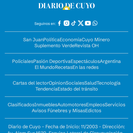
Seguinos en:
San Juan
Política
Economía
Cuyo Minero
Suplemento Verde
Revista OH
Policiales
Pasión Deportiva
Espectáculos
Argentina
El Mundo
Recetas
En las redes
Cartas del lector
Opinion
Sociales
Salud
Tecnología
Tendencia
Estado del tránsito
Clasificados
Inmuebles
Automotores
Empleos
Servicios
Avisos Fúnebres y Misas
Edictos
Diario de Cuyo - Fecha de Inicio: 11/2003 - Dirección: