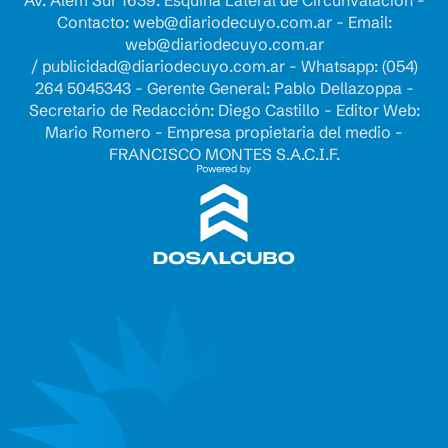
Av. Alem Sur 1639. Esquina Lateral de Circunvalación -
Contacto:
web@diariodecuyo.com.ar
- Email:
web@diariodecuyo.com.ar
/
publicidad@diariodecuyo.com.ar
-
Whatsapp: (054)
264 5045343 - Gerente General: Pablo Dellazoppa -
Secretario de Redacción: Diego Castillo - Editor Web:
Mario Romero - Empresa propietaria del medio -
FRANCISCO MONTES S.A.C.I.F.