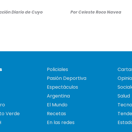
ción Diario de Cuyo
Por
Celeste Roco Navea
s
Policiales
Cartas
Pasión Deportiva
Opini
Espectáculos
Social
Argentina
Salud
ro
El Mundo
Tecno
to Verde
Recetas
Tende
H
En las redes
Estado