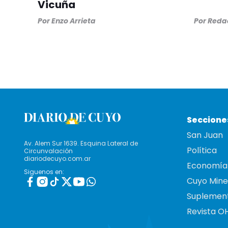
Vicuña
Por
Enzo Arrieta
Por
Redac
Seccione
San Juan
Av. Alem Sur 1639. Esquina Lateral de
Política
Circunvalación
diariodecuyo.com.ar
Economía
Siguenos en:
Cuyo Mine
Suplemen
Revista O