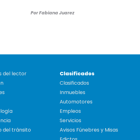
Por
Fabiana Juarez
 del lector
Clasificados
on
Clasificados
es
Inmuebles
Automotores
logía
Empleos
ncia
Servicios
 del tránsito
Avisos Fúnebres y Misas
Edictos