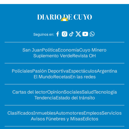
Seguinos en:
San Juan
Política
Economía
Cuyo Minero
Suplemento Verde
Revista OH
Policiales
Pasión Deportiva
Espectáculos
Argentina
El Mundo
Recetas
En las redes
Cartas del lector
Opinion
Sociales
Salud
Tecnología
Tendencia
Estado del tránsito
Clasificados
Inmuebles
Automotores
Empleos
Servicios
Avisos Fúnebres y Misas
Edictos