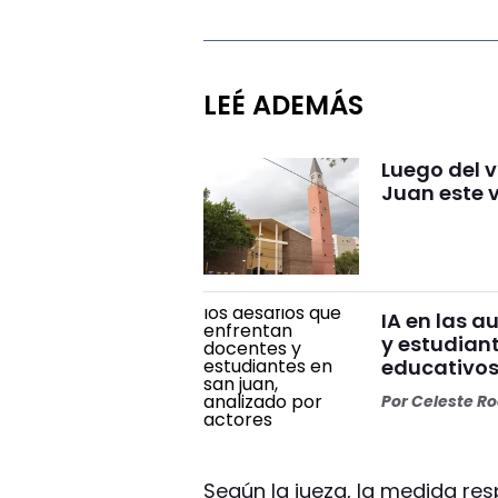
LEÉ ADEMÁS
Luego del 
Juan este 
IA en las a
y estudian
educativo
Por
Celeste R
Según la jueza, la medida re