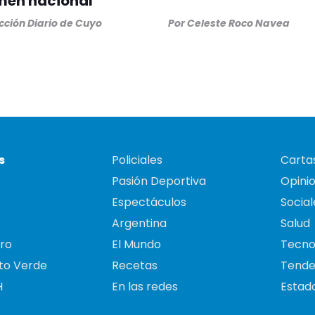
men nacional
ción Diario de Cuyo
Por
Celeste Roco Navea
s
Policiales
Cartas
Pasión Deportiva
Opini
Espectáculos
Social
Argentina
Salud
ro
El Mundo
Tecno
to Verde
Recetas
Tende
H
En las redes
Estado