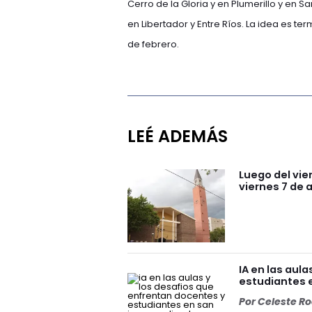
Cerro de la Gloria y en Plumerillo y en S
en Libertador y Entre Ríos. La idea es t
de febrero.
LEÉ ADEMÁS
Luego del vie
viernes 7 de 
IA en las aul
estudiantes e
Por
Celeste R