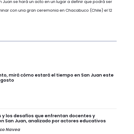
an Juan se hará un acto en un lugar a definir que podrá ser
erminar con una gran ceremonia en Chacabuco (Chile) el 12
nto, mirá cómo estará el tiempo en San Juan este
agosto
as y los desafíos que enfrentan docentes y
n San Juan, analizado por actores educativos
oco Navea