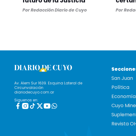
futuro de la Justicia
certa
Por
Redacción Diario de Cuyo
Por
Redac
Seccione
San Juan
Av. Alem Sur 1639. Esquina Lateral de
Política
Circunvalación
diariodecuyo.com.ar
Economía
Siguenos en:
Cuyo Mine
Suplemen
Revista O