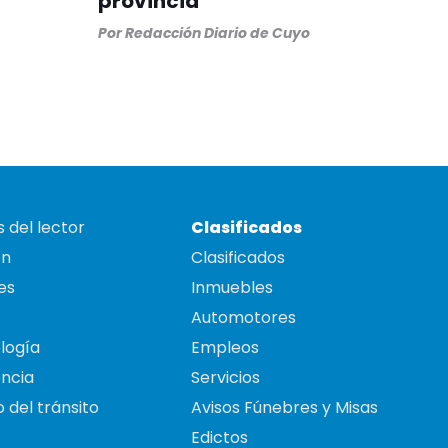
provincia
Por
Redacción Diario de Cuyo
 del lector
Clasificados
on
Clasificados
es
Inmuebles
Automotores
logía
Empleos
ncia
Servicios
 del tránsito
Avisos Fúnebres y Misas
Edictos