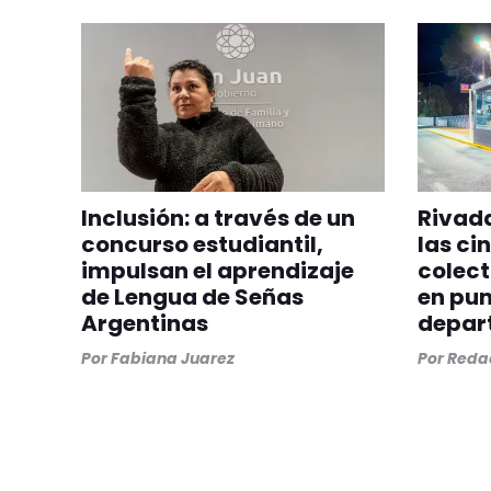
Inclusión: a través de un
Rivada
concurso estudiantil,
las ci
impulsan el aprendizaje
colect
de Lengua de Señas
en pun
Argentinas
depar
Por
Fabiana Juarez
Por
Redac