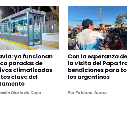
via: ya funcionan
Con la esperanza de
nco paradas de
la visita del Papa tr
ivos climatizadas
bendiciones para t
tos clave del
los argentinos
tamento
ción Diario de Cuyo
Por
Fabiana Juarez