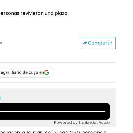
Compartir
o
egar Diario de Cuyo en
a
Powered by Thinkindot Audio
bajaron a la par. Así, unas 250 personas