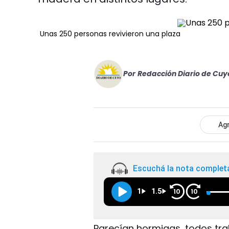
Unas 250 personas revivieron una plaza
Por
Redacción Diario de Cuy
Agr
Escuchá la nota complet
1
1.5
10
10
Parecían hormigas, todos tra