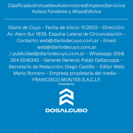
Clasificados
Inmuebles
Automotores
Empleos
Servicios
Avisos Fúnebres y Misas
Edictos
Diario de Cuyo - Fecha de Inicio: 11/2003 - Dirección:
Av. Alem Sur 1639. Esquina Lateral de Circunvalación -
Contacto:
web@diariodecuyo.com.ar
- Email:
web@diariodecuyo.com.ar
/
publicidad@diariodecuyo.com.ar
-
Whatsapp: (054)
264 5045343 - Gerente General: Pablo Dellazoppa -
Secretario de Redacción: Diego Castillo - Editor Web:
Mario Romero - Empresa propietaria del medio -
FRANCISCO MONTES S.A.C.I.F.