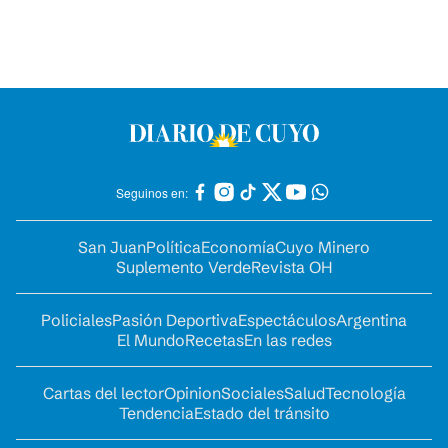
Seguinos en:
San Juan
Política
Economía
Cuyo Minero
Suplemento Verde
Revista OH
Policiales
Pasión Deportiva
Espectáculos
Argentina
El Mundo
Recetas
En las redes
Cartas del lector
Opinion
Sociales
Salud
Tecnología
Tendencia
Estado del tránsito