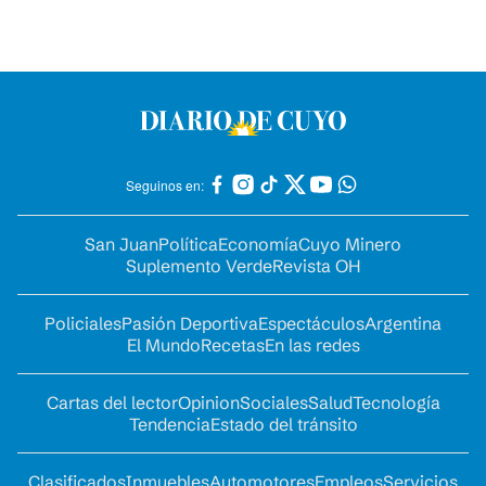
Seguinos en:
San Juan
Política
Economía
Cuyo Minero
Suplemento Verde
Revista OH
Policiales
Pasión Deportiva
Espectáculos
Argentina
El Mundo
Recetas
En las redes
Cartas del lector
Opinion
Sociales
Salud
Tecnología
Tendencia
Estado del tránsito
Clasificados
Inmuebles
Automotores
Empleos
Servicios