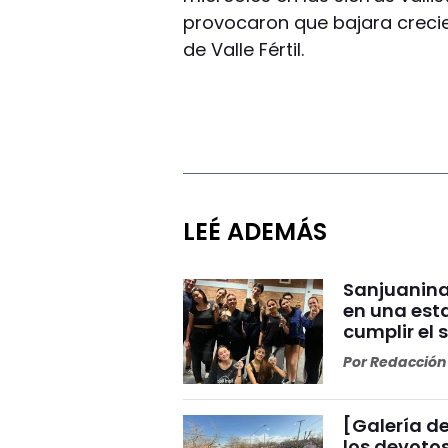
provocaron que bajara crecien
de Valle Fértil.
LEÉ ADEMÁS
Sanjuanina
en una esta
cumplir el 
Por
Redacción 
[Galería de
los devoto