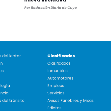
Por
Redacción Diario de Cuyo
 del lector
Clasificados
on
Clasificados
es
Inmuebles
Automotores
logía
Empleos
ncia
Servicios
 del tránsito
Avisos Fúnebres y Misas
Edictos