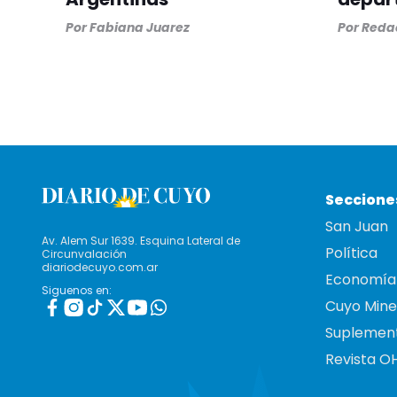
Por
Fabiana Juarez
Por
Redac
Seccione
San Juan
Av. Alem Sur 1639. Esquina Lateral de
Política
Circunvalación
diariodecuyo.com.ar
Economía
Siguenos en:
Cuyo Mine
Suplemen
Revista O