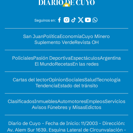
Seguinos en:
San Juan
Política
Economía
Cuyo Minero
Suplemento Verde
Revista OH
Policiales
Pasión Deportiva
Espectáculos
Argentina
El Mundo
Recetas
En las redes
Cartas del lector
Opinion
Sociales
Salud
Tecnología
Tendencia
Estado del tránsito
Clasificados
Inmuebles
Automotores
Empleos
Servicios
Avisos Fúnebres y Misas
Edictos
Diario de Cuyo - Fecha de Inicio: 11/2003 - Dirección:
Av. Alem Sur 1639. Esquina Lateral de Circunvalación -