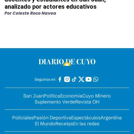
analizado por actores educativos
Por
Celeste Roco Navea
Seguinos en:
San Juan
Política
Economía
Cuyo Minero
Suplemento Verde
Revista OH
Policiales
Pasión Deportiva
Espectáculos
Argentina
El Mundo
Recetas
En las redes