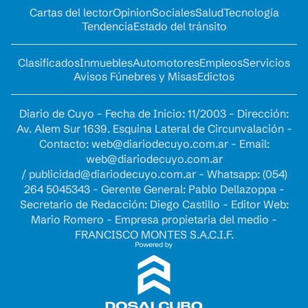
Cartas del lector
Opinion
Sociales
Salud
Tecnología
Tendencia
Estado del tránsito
Clasificados
Inmuebles
Automotores
Empleos
Servicios
Avisos Fúnebres y Misas
Edictos
Diario de Cuyo - Fecha de Inicio: 11/2003 - Dirección:
Av. Alem Sur 1639. Esquina Lateral de Circunvalación -
Contacto:
web@diariodecuyo.com.ar
- Email:
web@diariodecuyo.com.ar
/
publicidad@diariodecuyo.com.ar
-
Whatsapp: (054)
264 5045343 - Gerente General: Pablo Dellazoppa -
Secretario de Redacción: Diego Castillo - Editor Web:
Mario Romero - Empresa propietaria del medio -
FRANCISCO MONTES S.A.C.I.F.