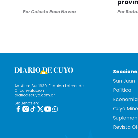
provin
Por
Celeste Roco Navea
Por
Redac
Seccione
San Juan
Av. Alem Sur 1639. Esquina Lateral de
Política
Circunvalación
diariodecuyo.com.ar
Economía
Siguenos en:
Cuyo Mine
Suplemen
Revista O