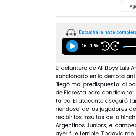
Agr
Escuchá la nota complet
1
1.5
10
10
El delantero de All Boys Luis 
sancionado en la derrota ante
‘llegó mal predispuesto‘ al p
de Floresta para condicionar 
tarea. El atacante aseguró ta
riéndose‘ de los jugadores de
recibir los insultos de la hi
Argentinos Juniors, el campe
ayer fue terrible. Todavía me 