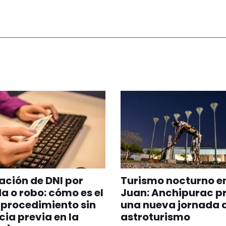
ción de DNI por
Turismo nocturno e
a o robo: cómo es el
Juan: Anchipurac p
procedimiento sin
una nueva jornada 
ia previa en la
astroturismo