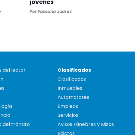
jóvenes
o
Por
Fabiana Juarez
 del lector
Clasificados
on
Clasificados
es
Inmuebles
Automotores
logía
Empleos
ncia
Servicios
 del tránsito
Avisos Fúnebres y Misas
Edictos