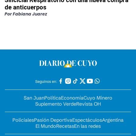
Sincicial Respiratorio con una nueva compra
de anticuerpos
Por
Fabiana Juarez
Seguinos en:
San Juan
Política
Economía
Cuyo Minero
Suplemento Verde
Revista OH
Policiales
Pasión Deportiva
Espectáculos
Argentina
El Mundo
Recetas
En las redes