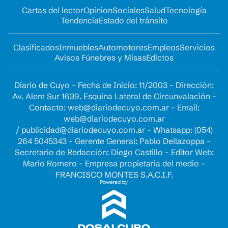
Cartas del lector
Opinion
Sociales
Salud
Tecnología
Tendencia
Estado del tránsito
Clasificados
Inmuebles
Automotores
Empleos
Servicios
Avisos Fúnebres y Misas
Edictos
Diario de Cuyo - Fecha de Inicio: 11/2003 - Dirección:
Av. Alem Sur 1639. Esquina Lateral de Circunvalación -
Contacto:
web@diariodecuyo.com.ar
- Email:
web@diariodecuyo.com.ar
/
publicidad@diariodecuyo.com.ar
-
Whatsapp: (054)
264 5045343 - Gerente General: Pablo Dellazoppa -
Secretario de Redacción: Diego Castillo - Editor Web:
Mario Romero - Empresa propietaria del medio -
FRANCISCO MONTES S.A.C.I.F.