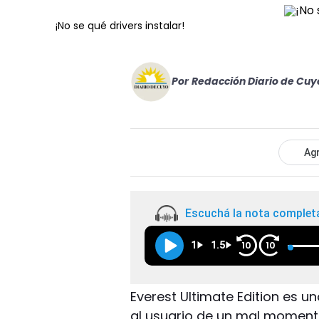
¡No se qué drivers instalar!
Por
Redacción Diario de Cuy
Agr
Escuchá la nota complet
1
1.5
10
10
Everest Ultimate Edition es 
al usuario de un mal momento