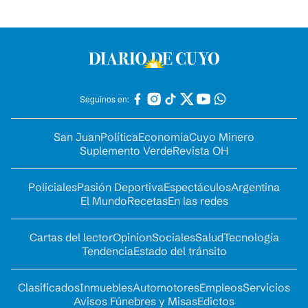
Seguinos en:
San Juan
Política
Economía
Cuyo Minero
Suplemento Verde
Revista OH
Policiales
Pasión Deportiva
Espectáculos
Argentina
El Mundo
Recetas
En las redes
Cartas del lector
Opinion
Sociales
Salud
Tecnología
Tendencia
Estado del tránsito
Clasificados
Inmuebles
Automotores
Empleos
Servicios
Avisos Fúnebres y Misas
Edictos