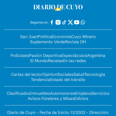
Seguinos en:
San Juan
Política
Economía
Cuyo Minero
Suplemento Verde
Revista OH
Policiales
Pasión Deportiva
Espectáculos
Argentina
El Mundo
Recetas
En las redes
Cartas del lector
Opinion
Sociales
Salud
Tecnología
Tendencia
Estado del tránsito
Clasificados
Inmuebles
Automotores
Empleos
Servicios
Avisos Fúnebres y Misas
Edictos
Diario de Cuyo - Fecha de Inicio: 11/2003 - Dirección: