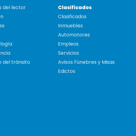
 del lector
Clasificados
on
Clasificados
es
Inmuebles
Automotores
logía
Empleos
ncia
Servicios
 del tránsito
Avisos Fúnebres y Misas
Edictos