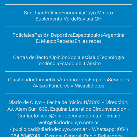
San Juan
Política
Economía
Cuyo Minero
Suplemento Verde
Revista OH
Policiales
Pasión Deportiva
Espectáculos
Argentina
El Mundo
Recetas
En las redes
Cartas del lector
Opinion
Sociales
Salud
Tecnología
Tendencia
Estado del tránsito
Clasificados
Inmuebles
Automotores
Empleos
Servicios
Avisos Fúnebres y Misas
Edictos
Diario de Cuyo - Fecha de Inicio: 11/2003 - Dirección:
Av. Alem Sur 1639. Esquina Lateral de Circunvalación -
Contacto:
web@diariodecuyo.com.ar
- Email:
web@diariodecuyo.com.ar
/
publicidad@diariodecuyo.com.ar
-
Whatsapp: (054)
264 5045343 - Gerente General: Pablo Dellazoppa -