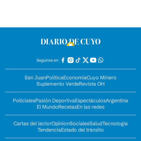
Seguinos en:
San Juan
Política
Economía
Cuyo Minero
Suplemento Verde
Revista OH
Policiales
Pasión Deportiva
Espectáculos
Argentina
El Mundo
Recetas
En las redes
Cartas del lector
Opinion
Sociales
Salud
Tecnología
Tendencia
Estado del tránsito