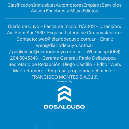
Clasificados
Inmuebles
Automotores
Empleos
Servicios
Avisos Fúnebres y Misas
Edictos
Diario de Cuyo - Fecha de Inicio: 11/2003 - Dirección:
Av. Alem Sur 1639. Esquina Lateral de Circunvalación -
Contacto:
web@diariodecuyo.com.ar
- Email:
web@diariodecuyo.com.ar
/
publicidad@diariodecuyo.com.ar
-
Whatsapp: (054)
264 5045343 - Gerente General: Pablo Dellazoppa -
Secretario de Redacción: Diego Castillo - Editor Web:
Mario Romero - Empresa propietaria del medio -
FRANCISCO MONTES S.A.C.I.F.