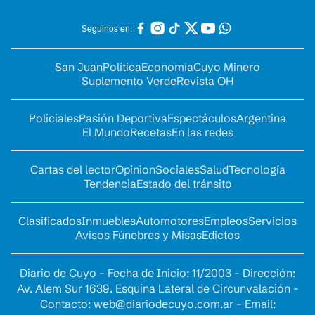
Seguinos en:
San Juan
Política
Economía
Cuyo Minero
Suplemento Verde
Revista OH
Policiales
Pasión Deportiva
Espectáculos
Argentina
El Mundo
Recetas
En las redes
Cartas del lector
Opinion
Sociales
Salud
Tecnología
Tendencia
Estado del tránsito
Clasificados
Inmuebles
Automotores
Empleos
Servicios
Avisos Fúnebres y Misas
Edictos
Diario de Cuyo - Fecha de Inicio: 11/2003 - Dirección:
Av. Alem Sur 1639. Esquina Lateral de Circunvalación -
Contacto:
web@diariodecuyo.com.ar
- Email: